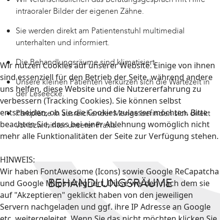
intraoraler Bilder der eigenen Zähne.
Sie werden direkt am Patientenstuhl multimedial
unterhalten und informiert.
Die Behandlungsräume sind klimatisiert.
Wir nutzen Cookies auf unserer Website. Einige von ihnen
sind essenziell für den Betrieb der Seite, während andere
Unsere kleinen Patienten verkürzen sich die Wartezeit in
uns helfen, diese Website und die Nutzererfahrung zu
der Leseecke.
verbessern (Tracking Cookies). Sie können selbst
entscheiden, ob Sie die Cookies zulassen möchten. Bitte
Parkplätze in ausreichender Menge befinden sich direkt
beachten Sie, dass bei einer Ablehnung womöglich nicht
vor bzw. hinter unserer Praxis.
mehr alle Funktionalitäten der Seite zur Verfügung stehen.
HINWEIS:
Wir haben FontAwesome (Icons) sowie Google ReCapatcha
BEHANDLUNGSRÄUME
und Google Maps integriert. Diese werden nach dem sie
auf "Akzeptieren" geklickt haben von den jeweiligen
Servern nachgeladen und ggf. ihre IP Adresse an Google
etc. weitergeleitet. Wenn Sie das nicht möchten klicken Sie