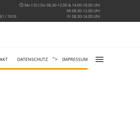
Mo I Di I Do 08.30-12.00 & 14.00-18.00 Uhr
Mi 08.30-12.00 Uhr
61 / 1616
Fr 08.30-14.00 Uhr
">
AKT
DATENSCHUTZ
IMPRESSUM