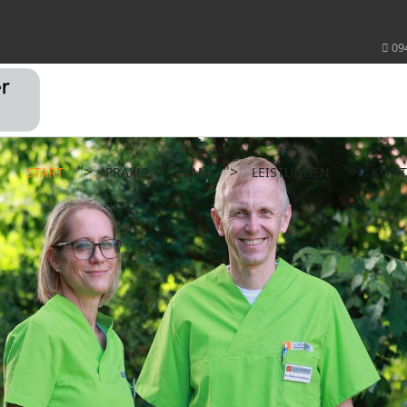
09
">
">
">
START
PRAXIS
TEAM
LEISTUNGEN
KONT