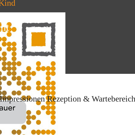
 Kind
cht
Impressionen Rezeption & Wartebereic