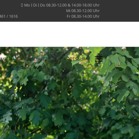
Mo I Di I Do 08.30-12.00 & 14.00-18.00 Uhr
Mi 08.30-12.00 Uhr
461 / 1616
Fr 08.30-14.00 Uhr
">
AKT
DATENSCHUTZ
IMPRESSUM