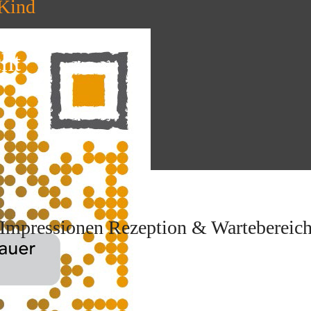
 Kind
cht
Impressionen Rezeption & Wartebereic