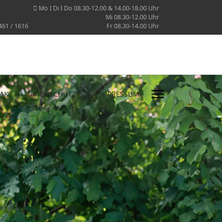
Mo I Di I Do 08.30-12.00 & 14.00-18.00 Uhr
Mi 08.30-12.00 Uhr
461 / 1616
Fr 08.30-14.00 Uhr
">
AKT
DATENSCHUTZ
IMPRESSUM