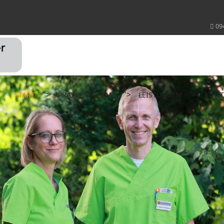
09
">
">
">
START
PRAXIS
TEAM
LEISTUNGEN
KONT