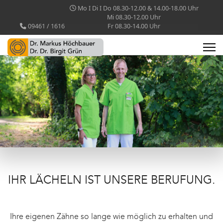
Mo I Di I Do 08.30-12.00 & 14.00-18.00 Uhr
Mi 08.30-12.00 Uhr
09461 / 1616
Fr 08.30-14.00 Uhr
IHR LÄCHELN IST UNSERE BERUFUNG.
Ihre eigenen Zähne so lange wie möglich zu erhalten und