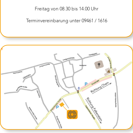
Freitag von 08.30 bis 14.00 Uhr
Terminvereinbarung unter 09461 / 1616
+