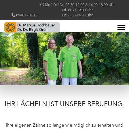
Mo I Di I Do 08.30-12.00 & 14.00-18.00 Uhr
Mi 08.30-12.00 Uhr
09461 / 1616
Fr 08.30-14.00 Uhr
IHR LÄCHELN IST UNSERE BERUFUNG.
Ihre eigenen Zähne so lange wie möglich zu erhalten und