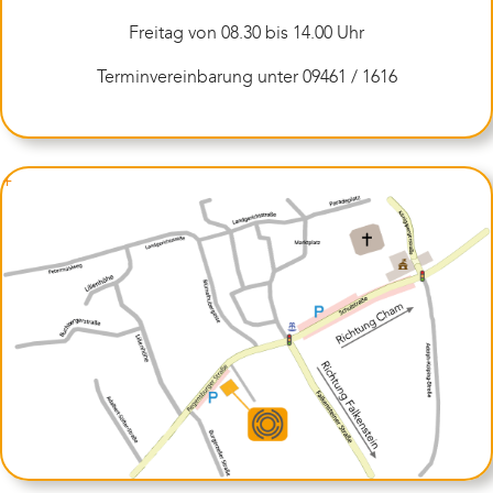
Freitag von 08.30 bis 14.00 Uhr
Terminvereinbarung unter 09461 / 1616
+